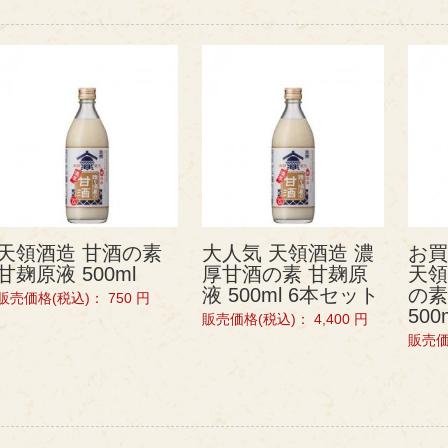
天領酒造 甘酒の素
大人気 天領酒造 濃
お買
甘麹原液 500ml
厚甘酒の素 甘麹原
天領
液 500ml 6本セット
の素
販売価格(税込)：
750
円
50
販売価格(税込)：
4,400
円
販売価