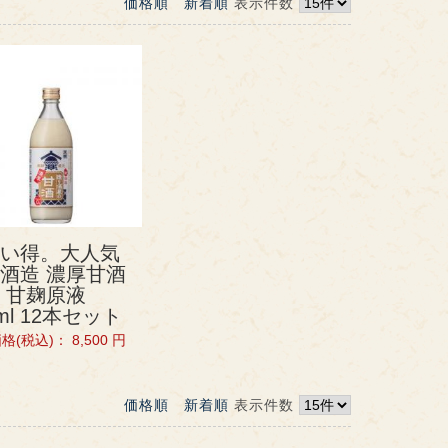
価格順
新着順
表示件数
い得。大人気
酒造 濃厚甘酒
 甘麹原液
0ml 12本セット
格(税込)：
8,500
円
価格順
新着順
表示件数