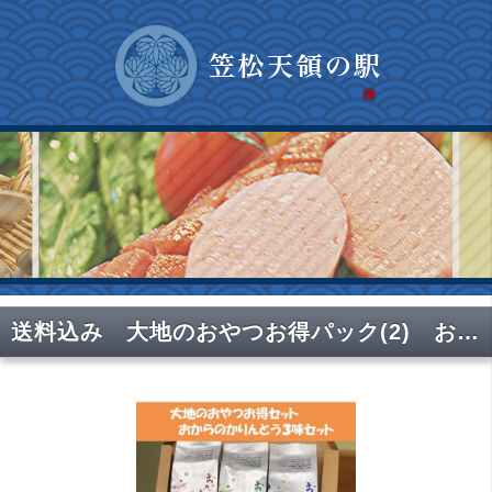
送料込み 大地のおやつお得パック(2) おからかりんとう3味セット ポスト便 同梱包不可 無添加おや