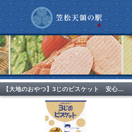
【大地のおやつ】3じのビスケット 安心ビスケット 自然素材 無添加・無着色